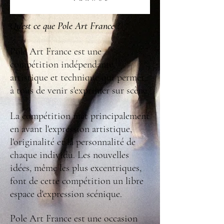
Qu'est ce que Pole Art France ?
Pole Art France est une
compétition indépendante,
artistique et technique qui permet
à tous de venir s'exprimer sur scène.
La compétition met principalement
en avant l'expression artistique,
l'originalité et la personnalité de
chaque individu. Les nouvelles
idées, même les plus excentriques,
font de cette compétition un libre
espace d'expression scénique.
Pole Art France est une occasion