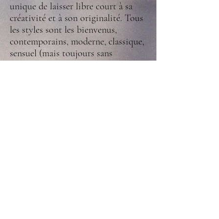
unique de laisser libre court à sa
créativité et à son originalité. Tous
les styles sont les bienvenus,
contemporains, moderne, classique,
sensuel (mais toujours sans
vulgarités), burlesque, ... Une seule
exigence : faites nous rêver,
partagez vos émotions et révélez
votre talent. Votre personnalité est
unique, vos prestations le seront
également. Transmettez-nous à
travers la scène, vos envies, vos
peurs, vos joies et laissez-vous la
chance de les exprimer comme bon
vous semble.