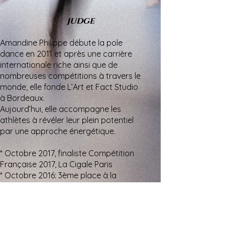
judge
​Amandine Philippe débute la pole
dance en 2011 et après une carrière
internationale riche ainsi que de
nombreuses compétitions à travers le
monde, elle fonde L’Art et Fact Studio
à Bordeaux.
Aujourd’hui, elle accompagne les
athlètes à révéler leur plein potentiel
par une approche énergétique.
* Octobre 2017, finaliste Compétition
Française 2017, La Cigale Paris
* Octobre 2016: 3ème place à la
Compétition Française, La Cigale,
Paris.
* Novembre 2015: 2ème place, Pole
Art Cyprus, à Chypre.