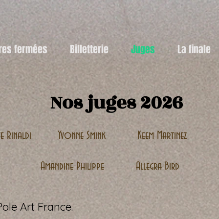
res fermées
Billetterie
Juges
La finale
Nos juges 2026
e Rinaldi
Yvonne Smink
Keem Martinez
Amandine Philippe
Allegra Bird
 Pole Art France.